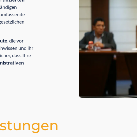
tändigen
r umfassende
esetzlichen
eute
, die vor
chwissen und ihr
cher, dass Ihre
nistrativen
istungen