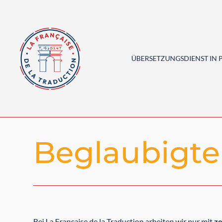
ÜBERSETZUNGSDIENST IN P
Beglaubigte
Bei La Française de la Traduction arbeiten wir nur mit
ze