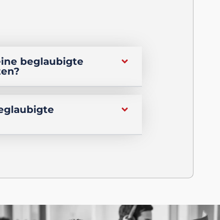
eine beglaubigte
ten?
beglaubigte