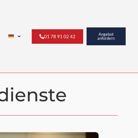
Angebot
01 78 91 02 42
anfordern
dienste