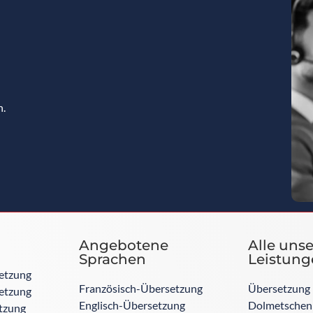
n.
Angebotene
Alle uns
Sprachen
Leistung
etzung
Französisch-Übersetzung
Übersetzung
setzung
Englisch-Übersetzung
Dolmetschen
etzung