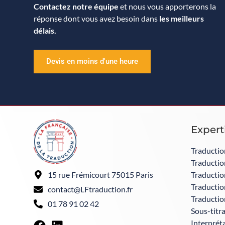
Contactez notre équipe
et nous vous apporterons la
réponse dont vous avez besoin dans
les meilleurs
délais.
Devis en moins d'une heure
Expert
Traductio
Traduction
Traductio
15 rue Frémicourt 75015 Paris
Traductio
contact@LFtraduction.fr
Traductio
01 78 91 02 42
Sous-titr
Interpréta