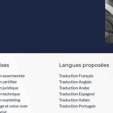
ises
Langues proposées​
n assermentée
Traduction Français
 certifiée
Traduction Anglais
n juridique
Traduction Arabe
n technique
Traduction Espagnol
n marketing
Traduction Italien
age et voice-over
Traduction Portugais
riat