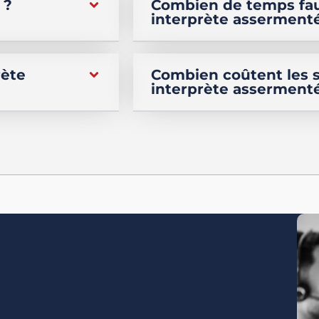
 ?
Combien de temps faut
interprète asserment
rète
Combien coûtent les s
interprète asserment