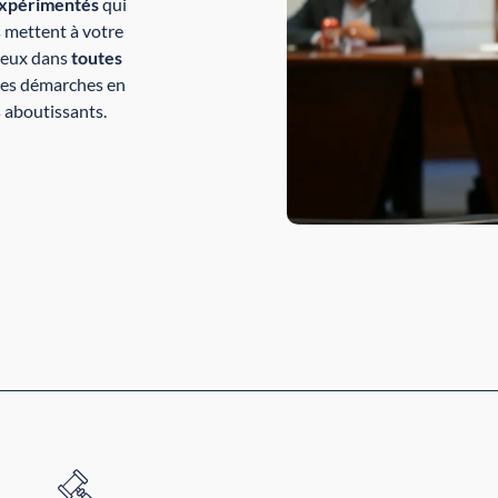
expérimentés
qui
s mettent à votre
ieux dans
toutes
 ces démarches en
s aboutissants.