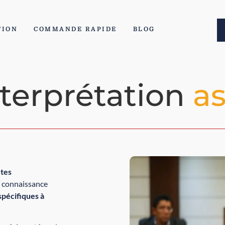
TION
COMMANDE RAPIDE
BLOG
nterprétation
as
ètes
e connaissance
spécifiques à