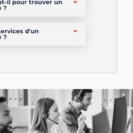
-il pour trouver un
é ?
ervices d'un
é ?