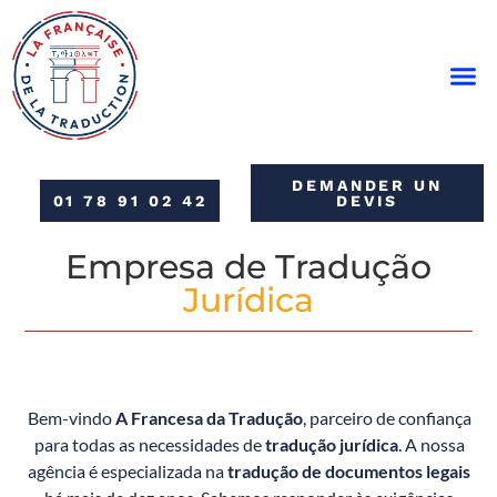
SERVIÇOS DE TRADUÇÃO EM PARIS
SERVIÇOS DE INTER
BLOGUE DA FRANCESA DA TRADUÇÃO
DEMANDER UN
01 78 91 02 42
DEVIS
Empresa de Tradução
Jurídica
Bem-vindo
A Francesa da Tradução
, parceiro de confiança
para todas as necessidades de
tradução jurídica
. A nossa
agência é especializada na
tradução de documentos legais