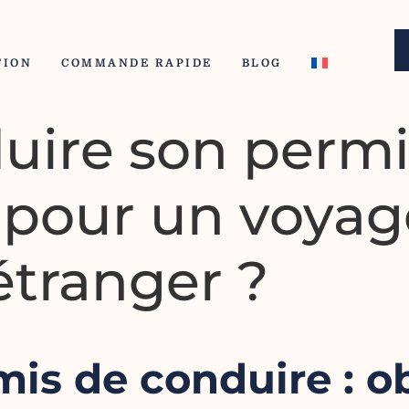
TION
COMMANDE RAPIDE
BLOG
aduire son perm
 pour un voyag
'étranger ?
is de conduire : ob