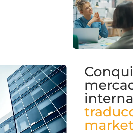
Conqui
merca
intern
traduc
market