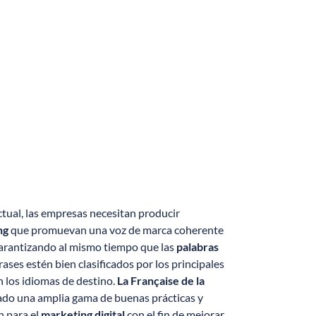
ctual, las empresas necesitan producir
ng
que promuevan una voz de marca coherente
 garantizando al mismo tiempo que las
palabras
rases estén bien clasificados por los principales
 los idiomas de destino.
La Française de la
ado una amplia gama de buenas prácticas y
n para el
marketing digital
con el fin de mejorar