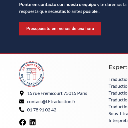
Ponte en contacto con nuestro equipo
y te daremos la
respuesta que necesitas lo antes
posible
.
Presupuesto en menos de una hora
Expert
Traductio
Traduction
Traductio
15 rue Frémicourt 75015 Paris
Traductio
contact@LFtraduction.fr
Traductio
01 78 91 02 42
Sous-titr
Interpréta