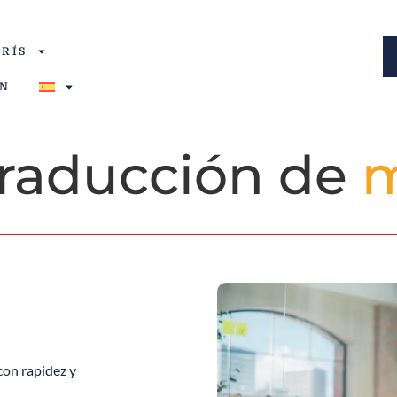
ARÍS
ÓN
traducción de
m
on rapidez y