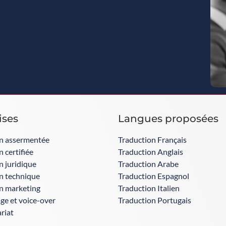
ises
Langues proposées​
n assermentée
Traduction Français
 certifiée
Traduction Anglais
n juridique
Traduction Arabe
n technique
Traduction Espagnol
n marketing
Traduction Italien
age et voice-over
Traduction Portugais
riat