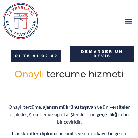
PARIS’TE TERCÜME HIZMETI
SÖZLÜ ÇEVIRI HIZME
DEMANDER UN
01 78 91 02 42
DEVIS
Onaylı
tercüme hizmeti
Onaylı tercüme,
ajansın mührünü taşıyan
ve üniversiteler,
elçilikler, şirketler ve sigorta işlemleri için
geçerliliği olan
bir çeviridir.
Transkriptler, diplomalar, kimlik ve nüfus kayıt belgeleri,